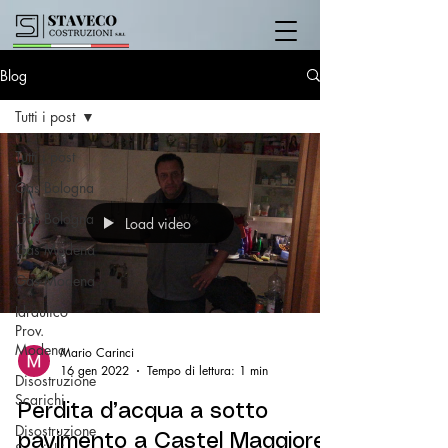
Blog
Tutti i post
Tutti i post
Gas Bologna
Gas Bologna
Load video
Gas Modena
Gas Modena
Idraulico
Prov.
Modena
Mario Carinci
16 gen 2022
Tempo di lettura: 1 min
Disostruzione
Scarichi
Perdita d’acqua a sotto
Disostruzione
pavimento a Castel Maggiore