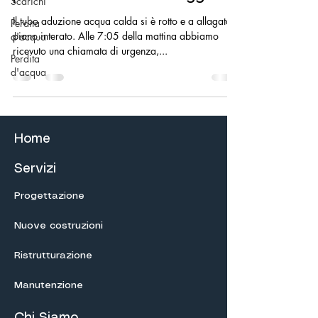
Scarichi
Il tubo aduzione acqua calda si è rotto e a allagato il
Perdita
piano interato. Alle 7:05 della mattina abbiamo
d'acqua
ricevuto una chiamata di urgenza,...
Perdita
d'acqua
Home
Servizi
Progettazione
Nuove costruzioni
Ristrutturazione
Manutenzione