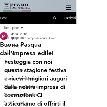
Iscriviti
Post
Tutti i post
Mario Carinci
Tutti i post
10 apr 2023
Tempo di lettura: 2 min
Buona Pasqua
Gas Bologna
dall'impresa edile!
Gas Bologna
Festeggia con noi 
Gas Modena
questa stagione festiva 
Gas Modena
e ricevi i migliori auguri 
Idraulico Prov. Modena
dalla nostra impresa di 
Disostruzione Scarichi
costruzioni. Ci 
Disostruzione Scarichi
assicuriamo di offrirti il 
Perdita d'acqua