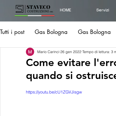
HOME
Servizi
Tutti i post
Gas Bologna
Gas Bologna
Gas Modena
Idraulico Prov. Modena
Mario Carinci
26 gen 2022
Tempo di lettura: 3 
Come evitare l'err
quando si ostruisc
Disostruzione Scarichi
Perdita d'acqua
https://youtu.be/cU1ZGVJisgw