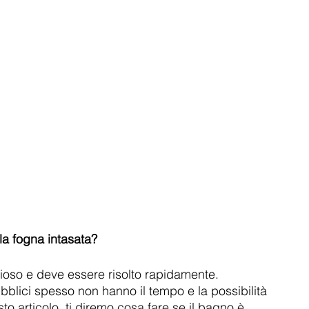
la fogna intasata?
dioso e deve essere risolto rapidamente. 
bblici spesso non hanno il tempo e la possibilità 
sto articolo, ti diremo cosa fare se il bagno è 