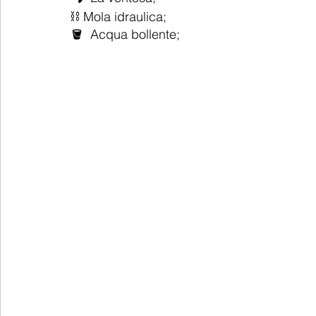
⛓️ Mola idraulica;
🪣  Acqua bollente;