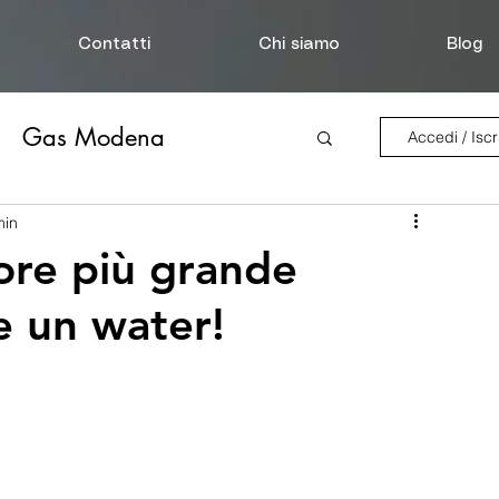
Contatti
Chi siamo
Blog
Gas Modena
Accedi / Iscri
Disostruzione Scarichi
min
ore più grande
e un water!
Perdita d'acqua