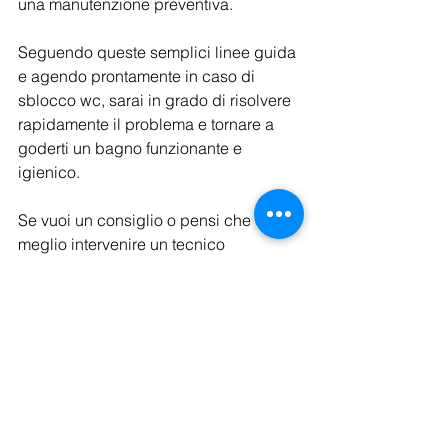
una manutenzione preventiva.
Seguendo queste semplici linee guida 
e agendo prontamente in caso di 
sblocco wc, sarai in grado di risolvere 
rapidamente il problema e tornare a 
goderti un bagno funzionante e 
igienico.
Se vuoi un consiglio o pensi che e 
meglio intervenire un tecnico 
specializato, questa è la nostra pagina 
dove puoi Chiamare un 
idraulico a 
Bologna 
o ottenere una consulenza 
completamente 
GRATUITA
, 
rispondiamo a qualsiasi tua domanda 
idraulica per aiutare il cliente a 
risolvere i problemi a casa.
https://www.soscasah24.net/idraulico-