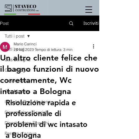
Iscriviti
Post
Tutti i post
Mario Carinci
Tutti i post
24 lug 2023
Tempo di lettura: 3 min
Un altro cliente felice che
Gas Bologna
il bagno funzioni di nuovo
Gas Bologna
correttamente, Wc
Gas Modena
intasato a Bologna
Gas Modena
Risoluzione rapida e 
Idraulico Prov. Modena
professionale di 
Disostruzione Scarichi
problemi di wc intasato 
Disostruzione Scarichi
Perdita d'acqua
a Bologna