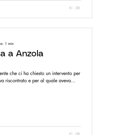
ra: 1 min
ua a Anzola
tente che ci ha chiesto un intervento per
di acqua che aveva riscontrato e per al quale aveva...