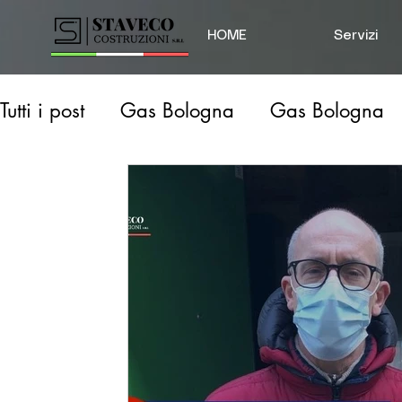
HOME
Servizi
Tutti i post
Gas Bologna
Gas Bologna
Idraulico Prov. Modena
Disostruzione S
Perdita d'acqua