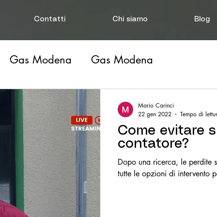
Contatti
Chi siamo
Blog
Gas Modena
Gas Modena
carichi
Disostruzione Scarichi
Perdita d
Mario Carinci
22 gen 2022
Tempo di lettu
Come evitare sig
contatore?
Dopo una ricerca, le perdite s
tutte le opzioni di intervento 