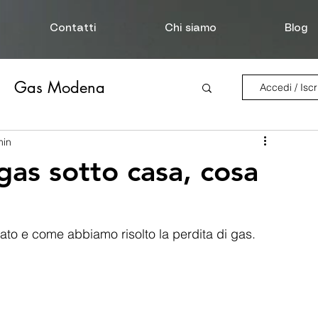
Contatti
Chi siamo
Blog
Gas Modena
Accedi / Iscri
Disostruzione Scarichi
min
gas sotto casa, cosa
Perdita d'acqua
rato e come abbiamo risolto la perdita di gas. 