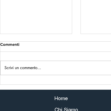
Commenti
Scrivi un commento...
Ricerca Ing
Tetto che perde? Ecco
perché succede e come
risolverlo!
Home
Chi Siamo