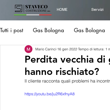
HOME
Servizi
Tutti i post
Gas Bologna
Gas Bologna
Gas Modena
Idraulico Prov. Modena
Mario Carinci
16 gen 2022
Tempo di lettura: 1 
Perdita vecchia di 
hanno rischiato?
Disostruzione Scarichi
Perdita d'acqua
Il cliente racconta quali problemi ha incont
https://youtu.be/ju2R6xfnyA8