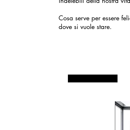
indelebili della nostra v
Cosa serve per essere feli
dove si vuole stare.
Contattaci
348 515 3555