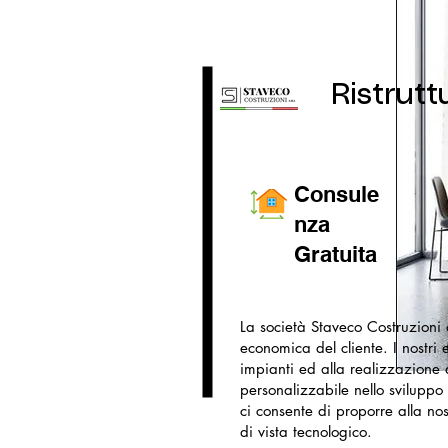
Ristrutt
Consule
nza
Gratuita
La società Staveco Costruzioni o
economica del cliente. I nostri 
impianti ed alla realizzazione d
personalizzabile nello sviluppo
ci consente di proporre alla nos
di vista tecnologico.