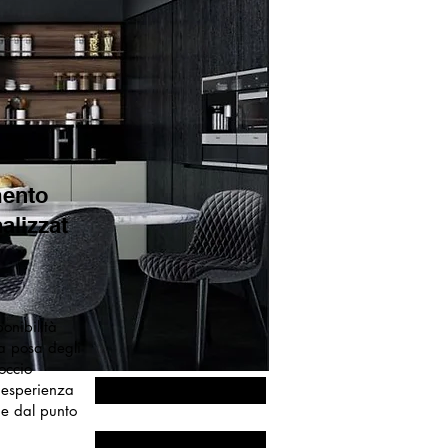
ento
alizzat
onibilità
la posa degli
occio
a esperienza
Richiedi un contatto
he dal punto
348 515 3555