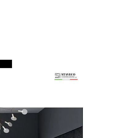
ta
s 110%
2