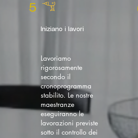
5
Iniziano i lavori
Lavoriamo
rigorosamente
secondo il
cronoprogramma
stabilito. Le nostre
maestranze
eseguiranno le
lavorazioni previste
sotto il controllo dei