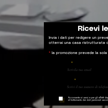
Ricevi l
Invia i dati per redigere un prev
otterrai una casa ristrutturata 
*
la promozione prevede la sola 
Email
Telefono
Acconsente ai sensi e per gli effetti 
al trattamento dei dati personali secon