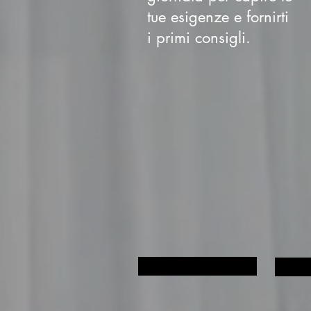
tue esigenze e fornirti
i primi consigli.
Richiedi un contatto
3