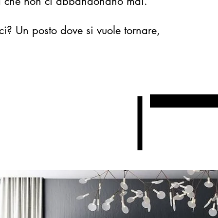
ita che non ci abbandonano mai.
ci? Un posto dove si vuole tornare,
Invia una richies
Super Bonu
Detrazioni fiscali 202