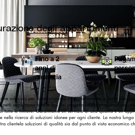
urazione degli appartamenti
Fino a 2
Pagam
anni di
person
garanzia
i
ffre soluzioni per ristrutturazione di appartamento in base alla disp
esperti seguiranno tutte le fasi del progetto - dalla progettazione, al
i tutte le finiture. Garantiamo un servizio di alta qualità e un appr
 e nella ricerca di soluzioni idonee per ogni cliente. La nostra lung
tra clientela soluzioni di qualità sia dal punto di vista economico c