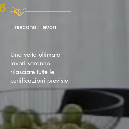
6
Finiscono i lavori
Una volta ultimato i
lavori saranno
rilasciate tutte le
certificazioni previste.