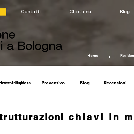
Contatti
Chi siamo
Blog
one
i a Bologna
Home
Residen
>
azione completa
razioni Finite
Preventivo
Preventivo
Blog
Blog
Recensioni
Recensioni
trutturazioni
chiavi in 