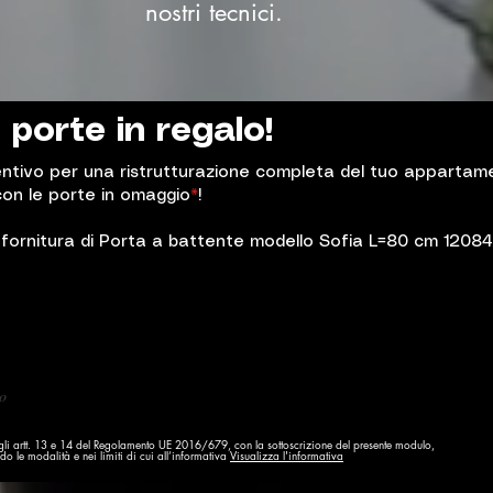
nostri tecnici.
e porte in regalo!
entivo per una ristrutturazione completa del tuo appartament
con le porte in omaggio
*
!
fornitura di Porta a battente modello Sofia L=80 cm 1208
degli artt. 13 e 14 del Regolamento UE 2016/679, con la sottoscrizione del presente modulo,
do le modalità e nei limiti di cui all’informativa
Visualizza l'informativa