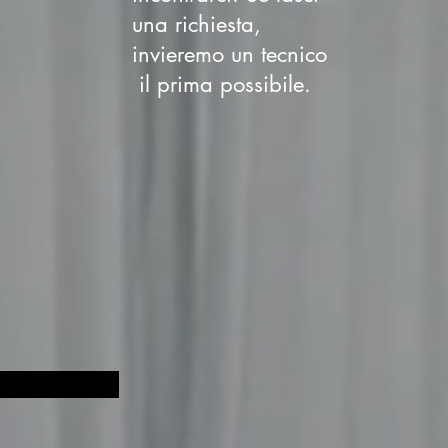
una richiesta,
invieremo un tecnico
il prima possibile.
48 515 3555