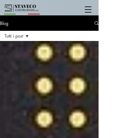
Blog
Tutti i post
Tutti i post
Gas Bologna
Gas Bologna
Gas Modena
Gas Modena
Idraulico
Prov.
Modena
Disostruzione
Scarichi
Disostruzione