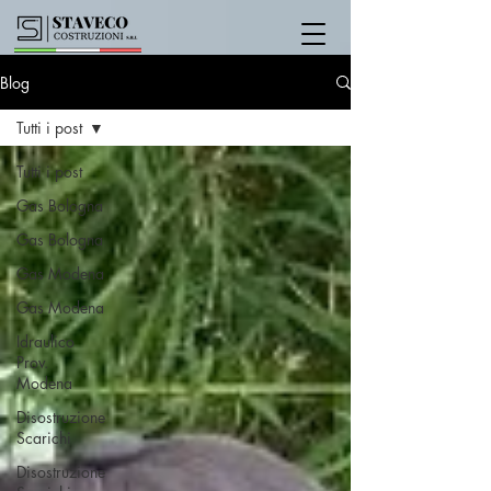
Blog
Tutti i post
Tutti i post
Gas Bologna
Gas Bologna
Gas Modena
Gas Modena
Idraulico
Prov.
Modena
Disostruzione
Scarichi
Disostruzione