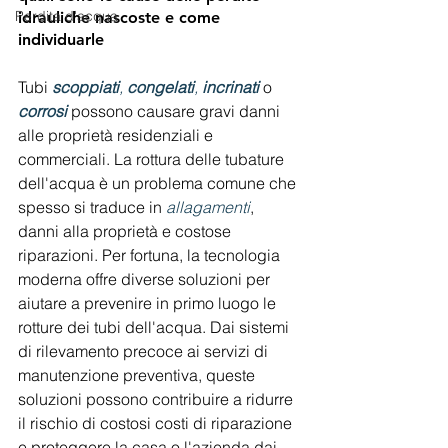
Perdita d'acqua
idrauliche nascoste e come 
individuarle
Tubi 
scoppiati
, 
congelati
, 
incrinati
o 
corrosi 
possono causare gravi danni 
alle proprietà residenziali e 
commerciali. La rottura delle tubature 
dell'acqua è un problema comune che 
spesso si traduce in 
allagamenti
, 
danni alla proprietà e costose 
riparazioni. Per fortuna, la tecnologia 
moderna offre diverse soluzioni per 
aiutare a prevenire in primo luogo le 
rotture dei tubi dell'acqua. Dai sistemi 
di rilevamento precoce ai servizi di 
manutenzione preventiva, queste 
soluzioni possono contribuire a ridurre 
il rischio di costosi costi di riparazione 
e proteggere la casa o l'azienda dai 