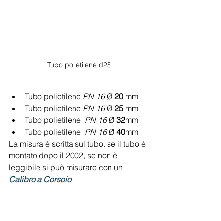
Tubo polietilene d25
Tubo polietilene 
PN 16
 Ø 
20
 mm
Tubo polietilene 
PN 16
 Ø 
25
 mm
Tubo polietilene  
PN 16
 Ø 
32
mm
Tubo polietilene  
PN 16
 Ø 
40
mm
La misura è scritta sul tubo, se il tubo è 
montato dopo il 2002, se non è 
leggibile si può misurare con un
Calibro a Corsoio 