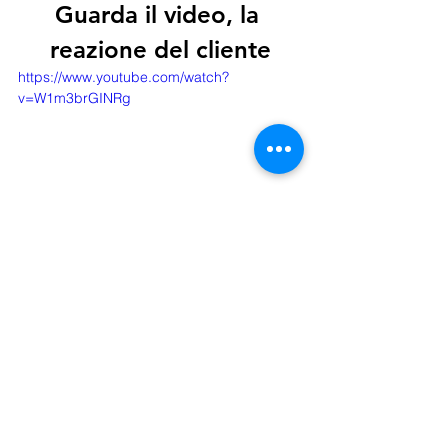
Guarda il video, la 
reazione del cliente
https://www.youtube.com/watch?
v=W1m3brGINRg
Sospetti che il tuo
 impianto dell'acqua
stia perdendo? Non preoccuparti, 
chiama il nostro tecnico al numero 
371 
435 4944
. Ti aiuteremo noi, la nostra 
consulenza è 
GRATUITA.
Guarda la 
pagina dedicata
 alla tua 
provincia, abbiamo qualcosa per 