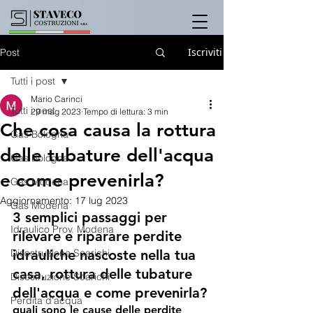
Iscriviti
Post
Tutti i post
Mario Carinci
Tutti i post
29 mag 2023
Tempo di lettura: 3 min
Che cosa causa la rottura
Gas Bologna
delle tubature dell'acqua
Gas Bologna
e come prevenirla?
Gas Modena
Aggiornamento:
17 lug 2023
Gas Modena
3 semplici passaggi per 
Idraulico Prov. Modena
rilevare e riparare perdite 
Disostruzione Scarichi
idrauliche nascoste nella tua 
casa, rottura delle tubature 
Disostruzione Scarichi
dell'acqua e come prevenirla?
Perdita d'acqua
quali sono le cause delle perdite 