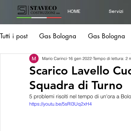
HOME
Servizi
Tutti i post
Gas Bologna
Gas Bologna
Gas Modena
Idraulico Prov. Modena
Mario Carinci
16 gen 2022
Tempo di lettura: 2 
Scarico Lavello Cuc
Squadra di Turno
Disostruzione Scarichi
Perdita d'acqua
5 problemi risolti nel tempo di un'ora a Bo
https://youtu.be/5sRI3Uq2xH4