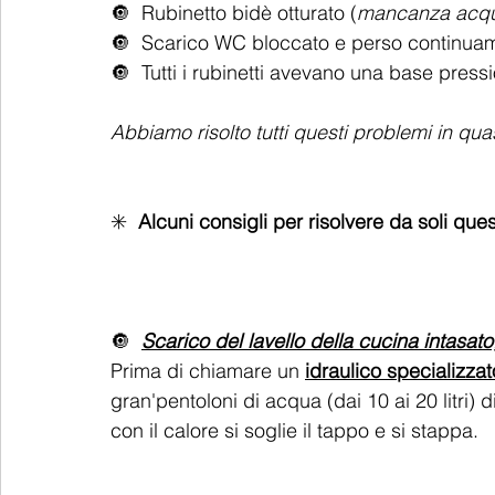
🔘  Rubinetto bidè otturato (
mancanza acq
🔘  Scarico WC bloccato e perso continua
🔘  Tutti i rubinetti avevano una base pres
Abbiamo risolto tutti questi problemi in quasi
✳️  
Alcuni consigli per risolvere da soli ques
🔘 
Scarico del lavello della cucina intasato
Prima di chiamare un 
idraulico specializzat
gran'pentoloni di acqua (dai 10 ai 20 litri) d
con il calore si soglie il tappo e si stappa. 