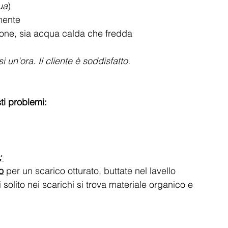
ua
)
mente
sione, sia acqua calda che fredda
 un'ora. Il cliente è soddisfatto.
ti problemi:
;
o
 per un scarico otturato, buttate nel lavello 
i solito nei scarichi si trova materiale organico e 