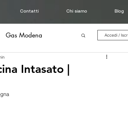
Contatti
Chi siamo
Blog
Gas Modena
Accedi / Iscri
Disostruzione Scarichi
min
ina Intasato |
Perdita d'acqua
logna