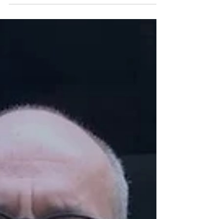
Come disostruire il bagno in
tre fasi?
3 tecniche per avere un bagno funzionante: teoria e
pratica. Come eliminare un blocco con una ventosa?