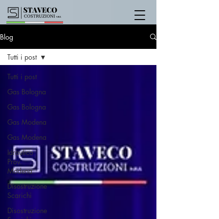
Blog
Tutti i post
Tutti i post
Gas Bologna
Gas Bologna
Gas Modena
Gas Modena
Idraulico
Prov.
Modena
Disostruzione
Scarichi
Disostruzione