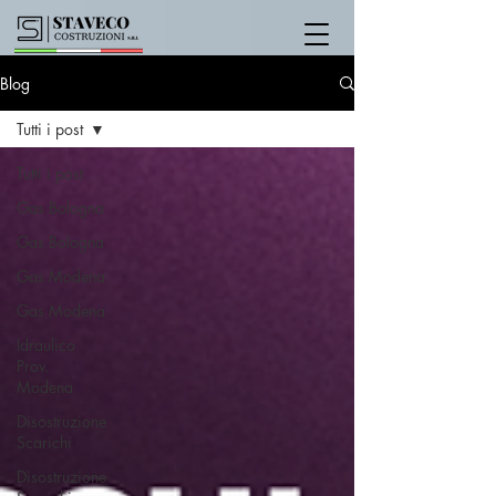
Blog
Tutti i post
Tutti i post
Gas Bologna
Gas Bologna
Gas Modena
Gas Modena
Idraulico
Prov.
Modena
Disostruzione
Scarichi
Disostruzione